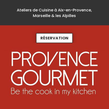
Ateliers de Cuisine à Aix-en-Provence,
Marseille & les Alpilles
RÉSERVATION