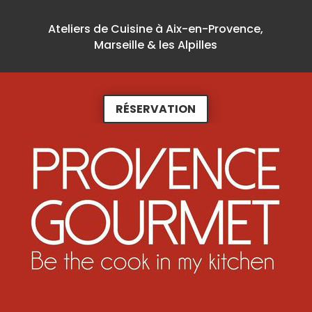
Ateliers de Cuisine à Aix-en-Provence,
Marseille & les Alpilles
RÉSERVATION