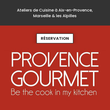
Ateliers de Cuisine à Aix-en-Provence,
Marseille & les Alpilles
RÉSERVATION