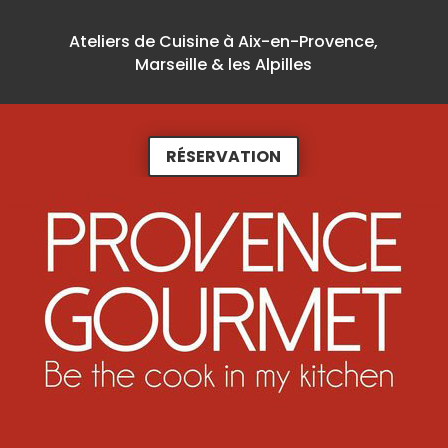
Ateliers de Cuisine à Aix-en-Provence,
Marseille & les Alpilles
RÉSERVATION